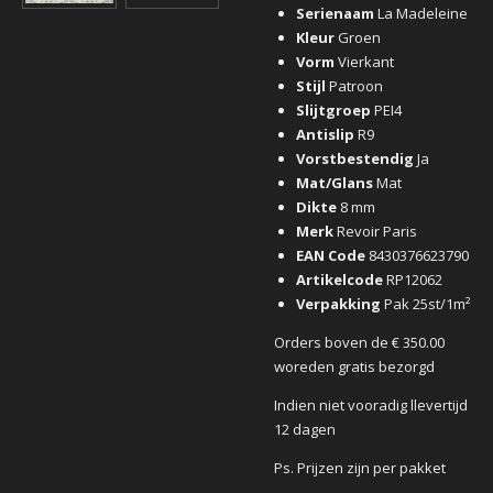
Serienaam
La Madeleine
Kleur
Groen
Vorm
Vierkant
Stijl
Patroon
Slijtgroep
PEI4
Antislip
R9
Vorstbestendig
Ja
Mat/Glans
Mat
Dikte
8 mm
Merk
Revoir Paris
EAN Code
8430376623790
Artikelcode
RP12062
Verpakking
Pak 25st/1m²
Orders boven de € 350.00
woreden gratis bezorgd
Indien niet vooradig llevertijd
12 dagen
Ps. Prijzen zijn per pakket