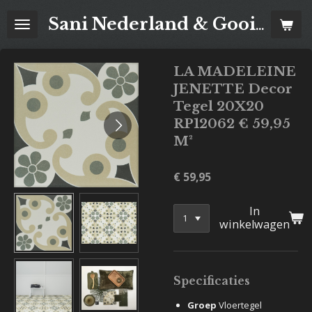
Ga
Sani Nederland & Goois Tegelhuis
direct
naar
de
LA MADELEINE
hoofdinhoud
JENETTE Decor
Tegel 20X20
RP12062 € 59,95
M²
€ 59,95
In
winkelwagen
Specificaties
Groep
Vloertegel