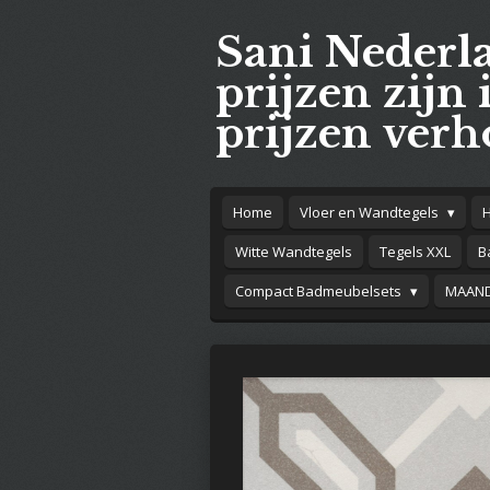
Ga
Sani Nederl
direct
naar
prijzen zijn 
de
prijzen verh
hoofdinhoud
Home
Vloer en Wandtegels
Witte Wandtegels
Tegels XXL
B
Compact Badmeubelsets
MAAND