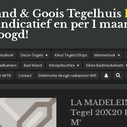
and & Goois Tegelhuis
indicatief en per 1 maar
oogd!
Houtlook
Decor-Tegels
Kleur Tegels/Strips
Marmerlook
adkamers
Bad-Wand
Inloopdouches
Eiken Badmeubelsets
 AKTIE
Contact
Elektrische design radiatoren Wifi
LA MADELEIN
Tegel 20X20 
M²