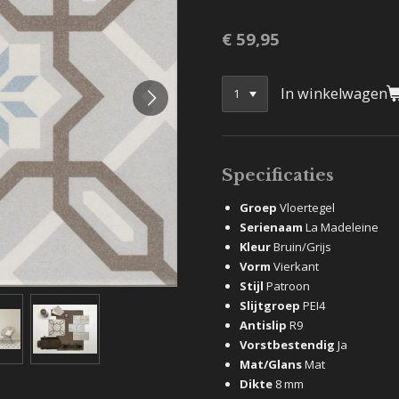
€ 59,95
In winkelwagen
Specificaties
Groep
Vloertegel
Serienaam
La Madeleine
Kleur
Bruin/Grijs
Vorm
Vierkant
Stijl
Patroon
Slijtgroep
PEI4
Antislip
R9
Vorstbestendig
Ja
Mat/Glans
Mat
Dikte
8 mm