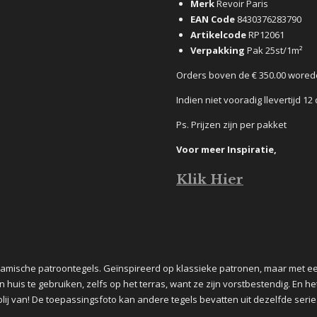
Merk
Revoir Paris
EAN Code
8430376283790
Artikelcode
RP12061
Verpakking
Pak 25st/1m²
Orders boven de € 350.00 wored
Indien niet vooradig llevertijd 1
Ps. Prijzen zijn per pakket
Voor meer Inspiratie,
Klik Hier
eramische patroontegels. Geïnspireerd op klassieke patronen, maar met ee
n huis te gebruiken, zelfs op het terras, want ze zijn vorstbestendig. En h
lij van! De toepassingsfoto kan andere tegels bevatten uit dezelfde serie