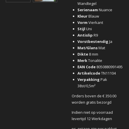
Wandtegel
Serienaam
Nuance
Kleur
Blauw
Vorm
Vierkant
Stijl
Uni
Antislip
R9
Vorstbestendig
Ja
Mat/Glans
Mat
Dikte
8 mm
Merk
Tonalite
EAN Code
8050880991495
Artikelcode
TN11104
Verpakking
Pak
38st/0,5m²
Orders boven de € 350.00
worden gratis bezorgd
Indien niet op voorraad
levertijd 12 Werkdagen
ps. prijzen zijn per pakket