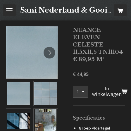
Ga
Sani Nederland & Goois Tegelhuis
direct
naar
de
NUANCE
hoofdinhoud
ELEVEN
CELESTE
11,5X11,5 TN11104
€ 89,95 M²
€ 44,95
In
winkelwagen
Specificaties
Groep
Vloertegel