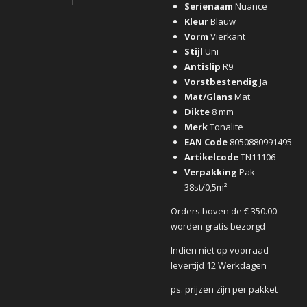
Serienaam
Nuance
Kleur
Blauw
Vorm
Vierkant
Stijl
Uni
Antislip
R9
Vorstbestendig
Ja
Mat/Glans
Mat
Dikte
8 mm
Merk
Tonalite
EAN Code
8050880991495
Artikelcode
TN11106
Verpakking
Pak
38st/0,5m²
Orders boven de € 350.00
worden gratis bezorgd
Indien niet op voorraad
levertijd 12 Werkdagen
ps. prijzen zijn per pakket