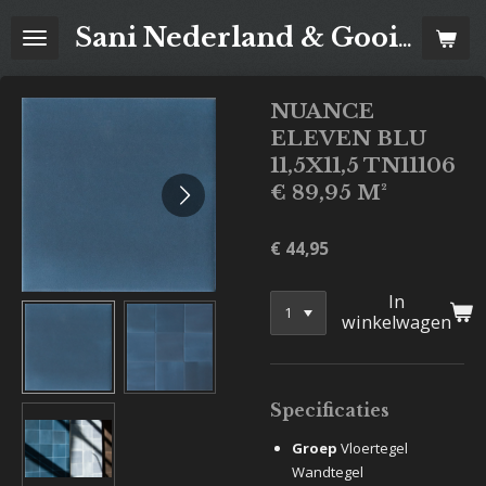
Ga
Sani Nederland & Goois Tegelhuis
direct
naar
de
NUANCE
hoofdinhoud
ELEVEN BLU
11,5X11,5 TN11106
€ 89,95 M²
€ 44,95
In
winkelwagen
Specificaties
Groep
Vloertegel
Wandtegel