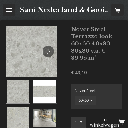
Ga
Sani Nederland & Goois Tegelhuis
direct
naar
de
Nover Steel
hoofdinhoud
Terrazzo look
60x60 40x80
80x80 v.a. €
39.95 m²
€ 43,10
Nover Steel
In
winkelwagen