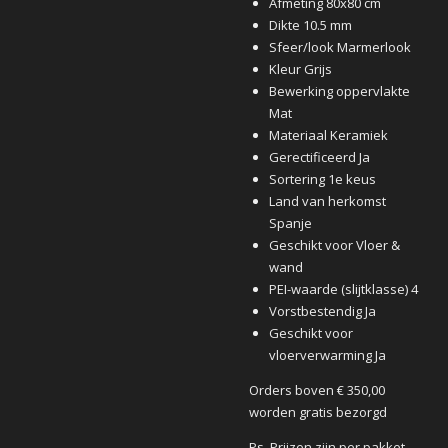
Afmeting 80x80 cm
Dikte 10.5 mm
Sfeer/look Marmerlook
Kleur Grijs
Bewerking oppervlakte
Mat
Materiaal Keramiek
Gerectificeerd Ja
Sortering 1e keus
Land van herkomst
Spanje
Geschikt voor Vloer &
wand
PEI-waarde (slijtklasse) 4
Vorstbestendig Ja
Geschikt voor
vloerverwarming Ja
Orders boven € 350,00
worden gratis bezorgd
Ps. Prijzen zijn per pakket