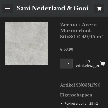
Ga
Sani Nederland & Goois Tegelhuis
direct
naar
de
Zermatt Acero
hoofdinhoud
Marmerlook
80x80 € 49,95 m²
€ 63,90
In
winkelwagen
Artikel SN03511790
Eigenschappen
Pakket grootte 1.28 m2