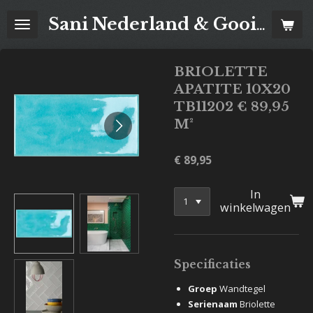
Ga
Sani Nederland & Goois Tegelhuis
direct
naar
de
BRIOLETTE
hoofdinhoud
APATITE 10X20
TB11202 € 89,95
M²
€ 89,95
In
winkelwagen
Specificaties
Groep
Wandtegel
Serienaam
Briolette