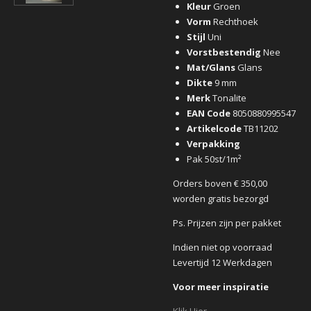
Kleur
Groen
Vorm
Rechthoek
Stijl
Uni
Vorstbestendig
Nee
Mat/Glans
Glans
Dikte
9 mm
Merk
Tonalite
EAN Code
8050880995547
Artikelcode
TB11202
Verpakking
Pak 50st/1m²
Orders boven € 350,00
worden gratis bezorgd
Ps. Prijzen zijn per pakket
Indien niet op voorraad
Levertijd 12 Werkdagen
Voor meer inspiratie