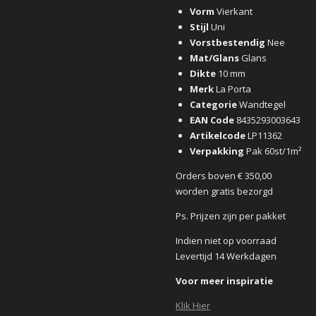
Vorm
Vierkant
Stijl
Uni
Vorstbestendig
Nee
Mat/Glans
Glans
Dikte
10 mm
Merk
La Porta
Categorie
Wandtegel
EAN Code
8435293003643
Artikelcode
LP11362
Verpakking
Pak 60st/1m²
Orders boven € 350,00
worden gratis bezorgd
Ps. Prijzen zijn per pakket
Indien niet op voorraad
Levertijd 14 Werkdagen
Voor meer inspiratie
Klik Hier