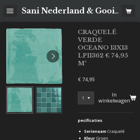
Ga
Sani Nederland & Goois Tegelhuis
direct
naar
de
CRAQUELÉ
hoofdinhoud
VERDE
OCEANO 13X13
LP11362 € 74,95
M²
€ 74,95
In
winkelwagen
pecificaties
Serienaam
Craquelé
Kleur
Groen