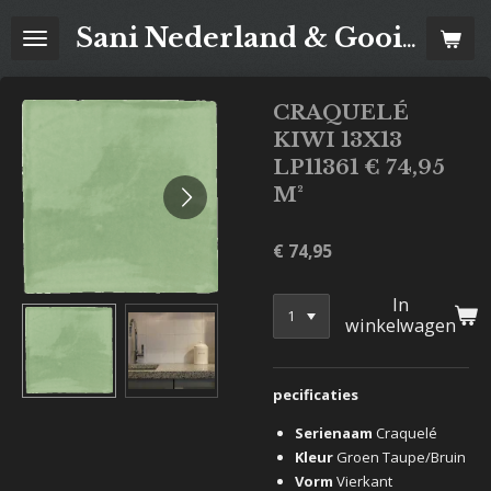
Ga
Sani Nederland & Goois Tegelhuis
direct
naar
de
CRAQUELÉ
hoofdinhoud
KIWI 13X13
LP11361 € 74,95
M²
€ 74,95
In
winkelwagen
pecificaties
Serienaam
Craquelé
Kleur
Groen
Taupe/Bruin
Vorm
Vierkant