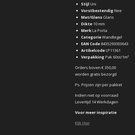
Stijl
Uni
Vorstbestendig
Nee
Mat/Glans
Glans
Dikte
10 mm
Merk
La Porta
Categorie
Wandtegel
EAN Code
8435293003643
Artikelcode
LP11361
Verpakking
Pak 60st/1m²
Orders boven € 350,00
worden gratis bezorgd
Ps. Prijzen zijn per pakket
Indien niet op voorraad
Levertijd 14 Werkdagen
Voor meer inspiratie
Klik Hier