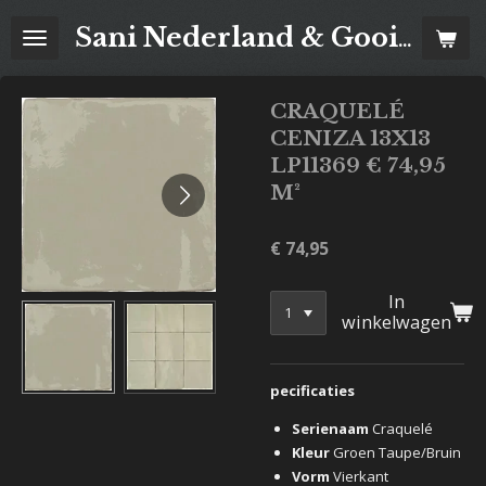
Ga
Sani Nederland & Goois Tegelhuis
direct
naar
de
CRAQUELÉ
hoofdinhoud
CENIZA 13X13
LP11369 € 74,95
M²
€ 74,95
In
winkelwagen
pecificaties
Serienaam
Craquelé
Kleur
Groen
Taupe/Bruin
Vorm
Vierkant