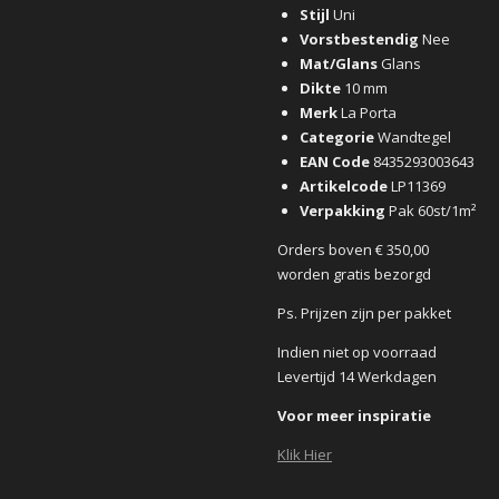
Stijl
Uni
Vorstbestendig
Nee
Mat/Glans
Glans
Dikte
10 mm
Merk
La Porta
Categorie
Wandtegel
EAN Code
8435293003643
Artikelcode
LP11369
Verpakking
Pak 60st/1m²
Orders boven € 350,00
worden gratis bezorgd
Ps. Prijzen zijn per pakket
Indien niet op voorraad
Levertijd 14 Werkdagen
Voor meer inspiratie
Klik Hier