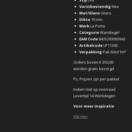
Vorstbestendig
Nee
Mat/Glans
Glans
Dikte
10 mm
Merk
La Porta
Categorie
Wandtegel
EAN Code
8435293003643
Artikelcode
LP11365
Verpakking
Pak 60st/1m²
Orders boven € 350,00
worden gratis bezorgd
Ps. Prijzen zijn per pakket
Indien niet op voorraad
Levertijd 14 Werkdagen
Voor meer inspiratie
Klik Hier