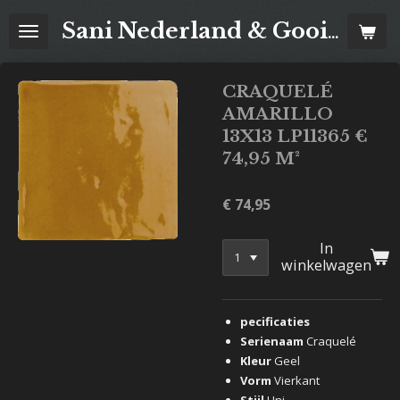
Ga
Sani Nederland & Goois Tegelhuis
direct
naar
de
CRAQUELÉ
hoofdinhoud
AMARILLO
13X13 LP11365 €
74,95 M²
€ 74,95
In
winkelwagen
pecificaties
Serienaam
Craquelé
Kleur
Geel
Vorm
Vierkant
Stijl
Uni