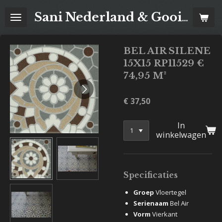
Ga
Sani Nederland & Goois Tegelhuis
direct
naar
de
BEL AIR SILENE
hoofdinhoud
15X15 RP11529 €
74,95 M²
€ 37,50
In
winkelwagen
Specificaties
Groep
Vloertegel
Serienaam
Bel Air
Vorm
Vierkant