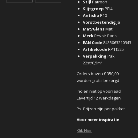
Stijl
Patroon
Slijtgroep
PEI4
Antislip
R10
Vorstbestendig
Ja
Mat/Glans
Mat
Merk
Revoir Paris
EAN Code
8435063210943
Artikelcode
RP11525
Verpakking
Pak
22st/0,5m²
Orders boven € 350,00
worden gratis bezorgd
Indien niet op voorraad
Levertijd 12 Werkdagen
Ps. Prijzen zijn per pakket
Voor meer inspiratie
Klik Hier