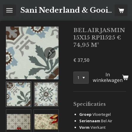
Ga
Sani Nederland & Goois Tegelhuis
direct
naar
de
BEL AIR JASMIN
hoofdinhoud
15X15 RP11525 €
74,95 M²
€ 37,50
In
winkelwagen
Specificaties
Groep
Vloertegel
Serienaam
Bel Air
Vorm
Vierkant