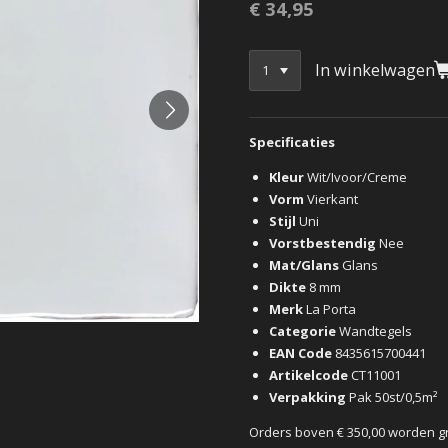
€ 34,95
In winkelwagen
Specificaties
Kleur
Wit/Ivoor/Creme
Vorm
Vierkant
Stijl
Uni
Vorstbestendig
Nee
Mat/Glans
Glans
Dikte
8 mm
Merk
La Porta
Categorie
Wandtegels
EAN Code
8435615700441
Artikelcode
CT11001
Verpakking
Pak 50st/0,5m²
Orders boven € 350,00 worden g