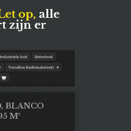
Let op,
alle
t zijn er
Industriële look
Betonlook
Trendline Badmeubelsets
0, BLANCO
95 M²