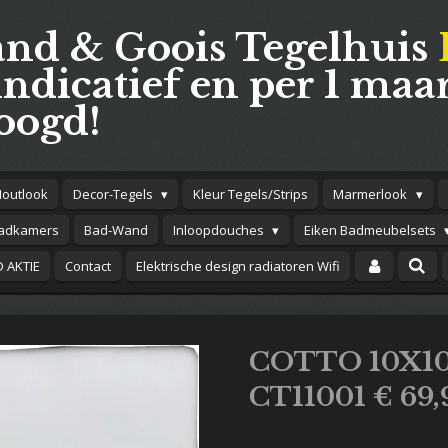
and & Goois Tegelhuis
indicatief en per 1 maar
oogd!
Houtlook
Decor-Tegels
Kleur Tegels/Strips
Marmerlook
adkamers
Bad-Wand
Inloopdouches
Eiken Badmeubelsets
 AKTIE
Contact
Elektrische design radiatoren Wifi
COTTO 10X1
CT11001 € 69,