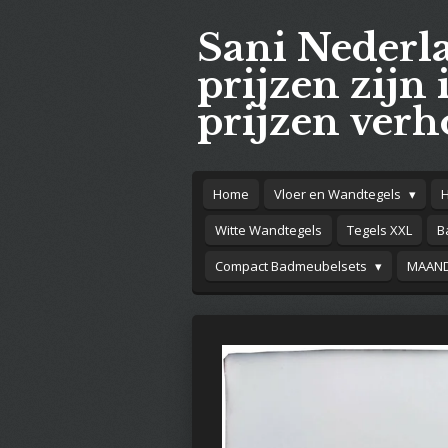
Ga
Sani Nederl
direct
naar
prijzen zijn 
de
prijzen verh
hoofdinhoud
Home
Vloer en Wandtegels
Witte Wandtegels
Tegels XXL
B
Compact Badmeubelsets
MAAND