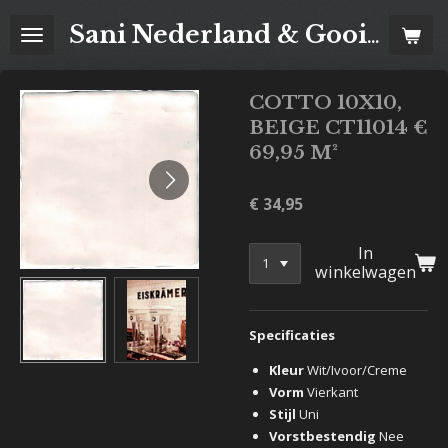
Ga
Sani Nederland & Goois Tegelhuis
direct
naar
de
COTTO 10X10,
hoofdinhoud
BEIGE CT11014 €
69,95 M²
€ 34,95
In
winkelwagen
Specificaties
Kleur
Wit/Ivoor/Creme
Vorm
Vierkant
Stijl
Uni
Vorstbestendig
Nee