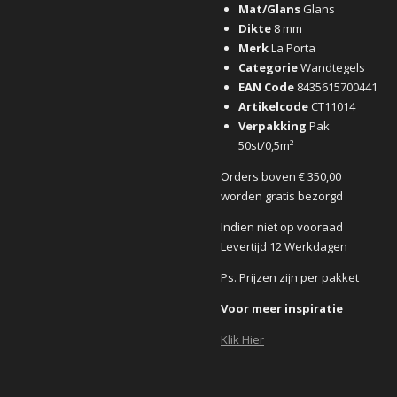
Mat/Glans
Glans
Dikte
8 mm
Merk
La Porta
Categorie
Wandtegels
EAN Code
8435615700441
Artikelcode
CT11014
Verpakking
Pak
50st/0,5m²
Orders boven € 350,00
worden gratis bezorgd
Indien niet op vooraad
Levertijd 12 Werkdagen
Ps. Prijzen zijn per pakket
Voor meer inspiratie
Klik Hier