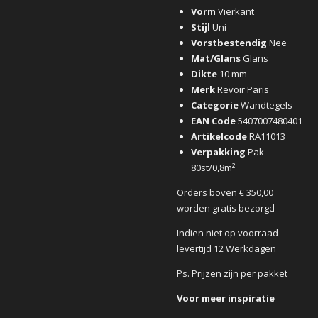
Vorm
Vierkant
Stijl
Uni
Vorstbestendig
Nee
Mat/Glans
Glans
Dikte
10 mm
Merk
Revoir Paris
Categorie
Wandtegels
EAN Code
5407007480401
Artikelcode
RA11013
Verpakking
Pak
80st/0,8m²
Orders boven € 350,00
worden gratis bezorgd
Indien niet op voorraad
levertijd 12 Werkdagen
Ps. Prijzen zijn per pakket
Voor meer inspiratie