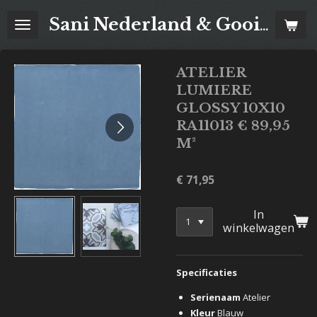
Ga
Sani Nederland & Goois Tegelhuis
direct
naar
de
ATELIER
hoofdinhoud
LUMIERE
GLOSSY 10X10
RA11013 € 89,95
M²
€ 71,95
In
winkelwagen
Specificaties
Serienaam
Atelier
Kleur
Blauw