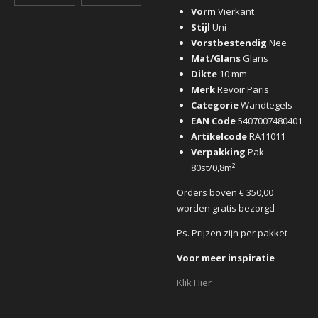
Vorm
Vierkant
Stijl
Uni
Vorstbestendig
Nee
Mat/Glans
Glans
Dikte
10 mm
Merk
Revoir Paris
Categorie
Wandtegels
EAN Code
5407007480401
Artikelcode
RA11011
Verpakking
Pak
80st/0,8m²
Orders boven € 350,00
worden gratis bezorgd
Ps. Prijzen zijn per pakket
Voor meer inspiratie
Klik Hier