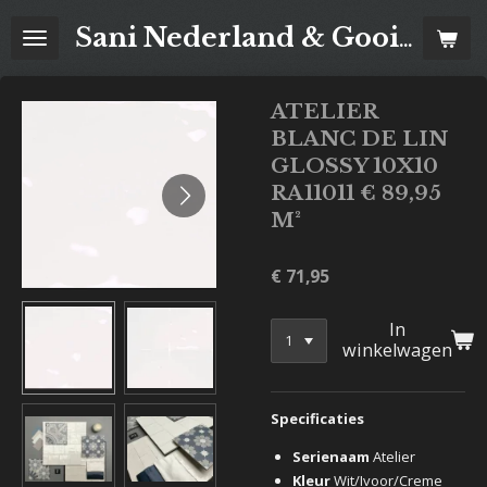
Ga
Sani Nederland & Goois Tegelhuis
direct
naar
de
ATELIER
hoofdinhoud
BLANC DE LIN
GLOSSY 10X10
RA11011 € 89,95
M²
€ 71,95
In
winkelwagen
Specificaties
Serienaam
Atelier
Kleur
Wit/Ivoor/Creme