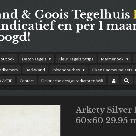
and & Goois Tegelhuis
indicatief en per 1 maar
oogd!
Houtlook
Decor-Tegels
Kleur Tegels/Strips
Marmerlook
adkamers
Bad-Wand
Inloopdouches
Eiken Badmeubelsets
 AKTIE
Contact
Elektrische design radiatoren Wifi
Arkety Silver
60x60 29.95 