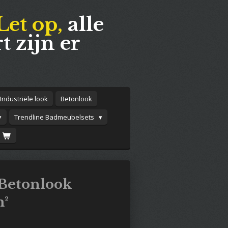
Let op,
alle
t zijn er
Industriële look
Betonlook
Trendline Badmeubelsets
 Betonlook
m²