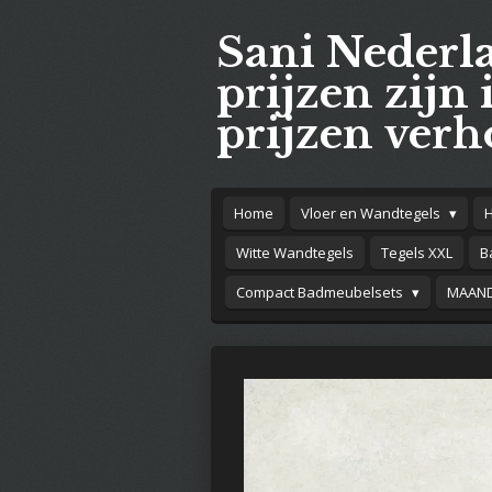
Ga
Sani Nederl
direct
naar
prijzen zijn 
de
prijzen verh
hoofdinhoud
Home
Vloer en Wandtegels
Witte Wandtegels
Tegels XXL
B
Compact Badmeubelsets
MAAND