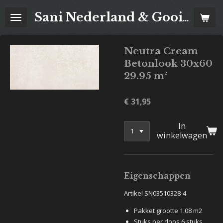
Ga
Sani Nederland & Goois Tegelhuis
direct
naar
de
Neutra Cream
hoofdinhoud
Betonlook 30x60
29.95 m²
€ 31,95
In
winkelwagen
Eigenschappen
Artikel SN03510328-4
Pakket grootte 1.08 m2
Stuks per doos 6 stuks