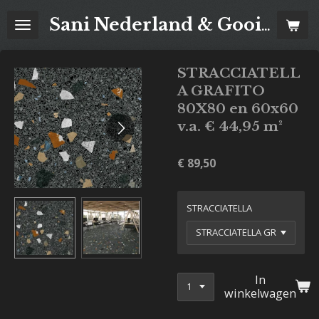
Ga
Sani Nederland & Goois Tegelhuis
direct
naar
de
STRACCIATELL
hoofdinhoud
A GRAFITO
80X80 en 60x60
v.a. € 44,95 m²
€ 89,50
STRACCIATELLA
In
winkelwagen