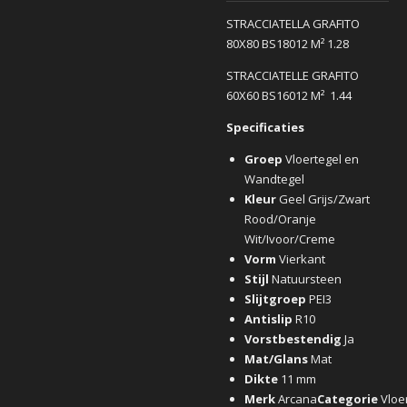
STRACCIATELLA GRAFITO
80X80 BS18012 M² 1.28
STRACCIATELLE GRAFITO
60X60 BS16012 M² 1.44
Specificaties
Groep
Vloertegel en
Wandtegel
Kleur
Geel Grijs/Zwart
Rood/Oranje
Wit/Ivoor/Creme
Vorm
Vierkant
Stijl
Natuursteen
Slijtgroep
PEI3
Antislip
R10
Vorstbestendig
Ja
Mat/Glans
Mat
Dikte
11 mm
Merk
Arcana
Categorie
Vloe