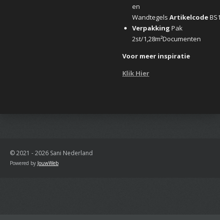
en
Wandtegels
Artikelcode
BS
Verpakking
Pak
2st/1,28m²Documenten
Voor meer inspiratie
Klik Hier
© 2021 - 2026 Sani Nederland
Powered by
JouwWeb