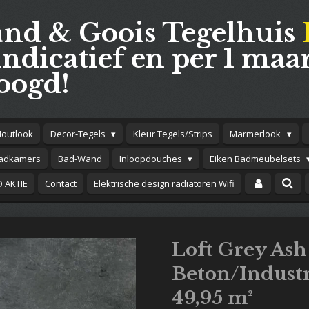
and & Goois Tegelhuis
indicatief en per 1 maar
oogd!
Houtlook
Decor-Tegels
Kleur Tegels/Strips
Marmerlook
adkamers
Bad-Wand
Inloopdouches
Eiken Badmeubelsets
 AKTIE
Contact
Elektrische design radiatoren Wifi
Loft Grey As
Beton/Industr
49,95 m²