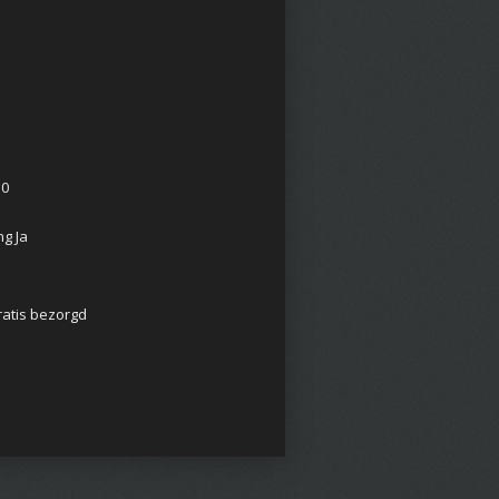
10
g Ja
ratis bezorgd