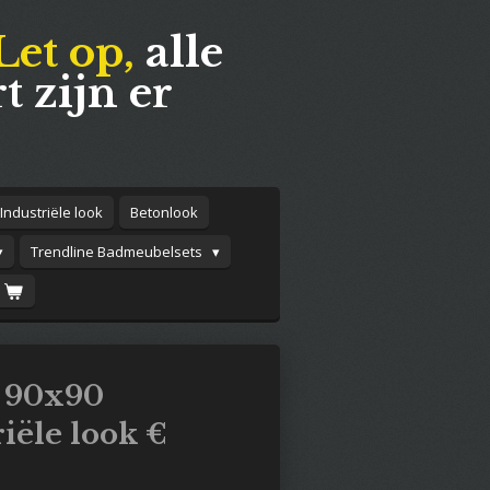
Let op,
alle
t zijn er
Industriële look
Betonlook
Trendline Badmeubelsets
h 90x90
iële look €