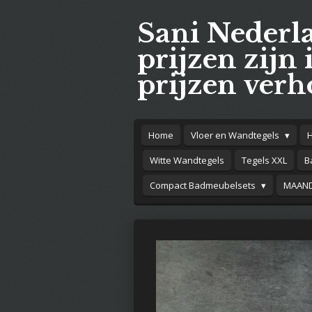
Ga
Sani Nederl
direct
naar
prijzen zijn 
de
prijzen verh
hoofdinhoud
Home
Vloer en Wandtegels
Witte Wandtegels
Tegels XXL
B
Compact Badmeubelsets
MAAND