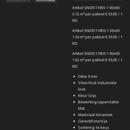
Artikel SN03511855-1 60x60
0.72 m² per pakket
€ 59,95
/ 1
M2
Artikel SN03511850-1 30x60
1.26 m² per pakket
€ 39,95
/ 1
M2
Artikel SN03511850-1 90x60
1.62 m² per pakket
€ 59,95
/ 1
M2
Dikte 9 mm
Sfeer/look Industriële
look
Kleur Grijs
Bewerking oppervlakte
Mat
Materiaal Keramiek
Gerectificeerd Ja
Sortering 1e keus