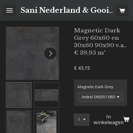
Ga
Sani Nederland & Goois Tegelhuis
direct
naar
de
Magnetic Dark
hoofdinhoud
Grey 60x60 en
30x60 90x90 v.a..
€ 39,95 m²
€ 43,15
Magnetic Dark Grey
In
winkelwagen