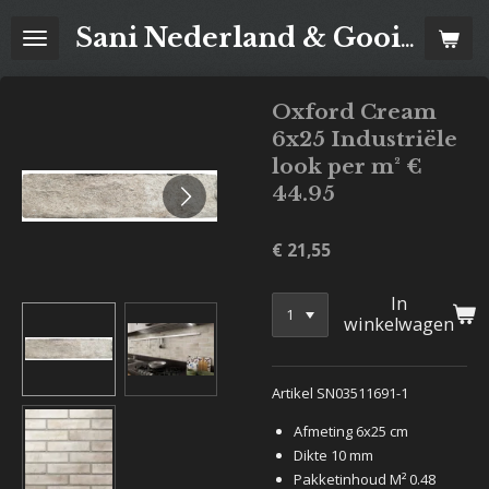
Ga
Sani Nederland & Goois Tegelhuis
direct
naar
de
Oxford Cream
hoofdinhoud
6x25 Industriële
look per m² €
44.95
€ 21,55
In
winkelwagen
Artikel SN03511691-1
Afmeting 6x25 cm
Dikte 10 mm
Pakketinhoud M² 0.48