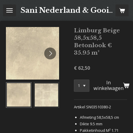
Ga
Sani Nederland & Goois Tegelhuis
direct
naar
de
Limburg Beige
hoofdinhoud
58,5x58,5
Betonlook €
35.95 m²
€ 62,50
In
winkelwagen
Artikel SN03510380-2
Afmeting 58,5x58,5 cm
Dikte 9.5 mm
Pakketinhoud M² 1.71