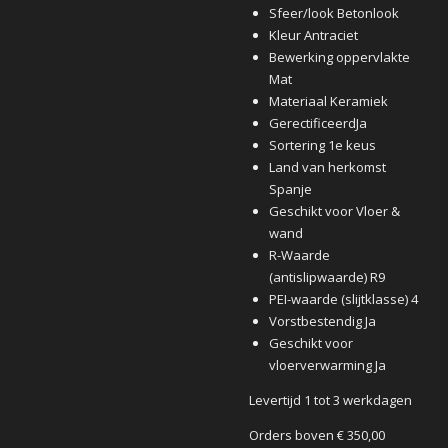
Sfeer/look Betonlook
Kleur Antraciet
Bewerking oppervlakte
Mat
Materiaal Keramiek
GerectificeerdJa
Sortering 1e keus
Land van herkomst
Spanje
Geschikt voor Vloer &
wand
R-Waarde
(antislipwaarde) R9
PEI-waarde (slijtklasse) 4
Vorstbestendig Ja
Geschikt voor
vloerverwarming Ja
Levertijd 1 tot 3 werkdagen
Orders boven € 350,00