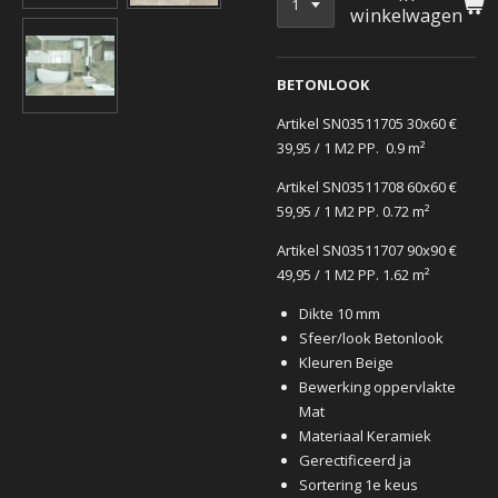
winkelwagen
BETONLOOK
Artikel SN03511705 30x60
€
39,95
/ 1 M2 PP. 0.9 m²
Artikel SN03511708 60x60
€
59,95
/ 1 M2 PP. 0.72 m²
Artikel SN03511707 90x90
€
49,95
/ 1 M2 PP. 1.62 m²
Dikte 10 mm
Sfeer/look Betonlook
Kleuren Beige
Bewerking oppervlakte
Mat
Materiaal Keramiek
Gerectificeerd ja
Sortering 1e keus