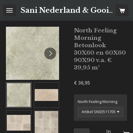
Ga
Sani Nederland & Goois Tegelhuis
direct
naar
de
North Feeling
hoofdinhoud
Morning
Betonlook
30X60 en 60X60
90X90 v.a. €
39,95 m²
€ 36,95
North Feeling Morning
In