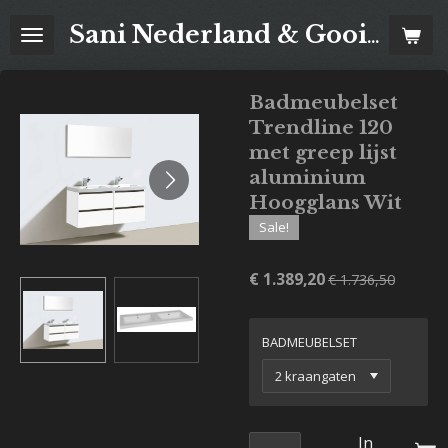
Ga
Sani Nederland & Goois Tegelhuis
direct
naar
de
Badmeubelset
hoofdinhoud
Trendline 120
met greep lijst
aluminium
Hoogglans Wit
Sale!
€ 1.389,20
€ 1.736,50
BADMEUBELSET
In