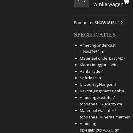
winkelwagen
Producktnr.SN03518124-1-2
SPECIFICATIES
Afmeting onderkast
:
120x47x52 cm
Materiaal onderkast:
MDF
Kleur:
Hoogglans Wit
Aantal lade:
4
Softclose:
Ja
Uitvoering:
Hangend
Bevestigingsmateriaal:
Ja
Afmeting wastafel /
toppaneel:
120x47x5 cm
Materiaal wastafel /
toppaneel:
Mineraalmarmer
Afmeting
spiegel:
120x70x2,5 cm