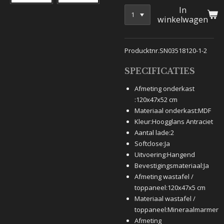
In
winkelwagen
Producktnr.SN03518120-1-2
SPECIFICATIES
Afmeting onderkast
:
120x47x52 cm
Materiaal onderkast:
MDF
Kleur:
Hoogglans Antraciet
Aantal lade:
2
Softclose:
Ja
Uitvoering:
Hangend
Bevestigingsmateriaal:
Ja
Afmeting wastafel /
toppaneel:
120x47x5 cm
Materiaal wastafel /
toppaneel:
Mineraalmarmer
Afmeting