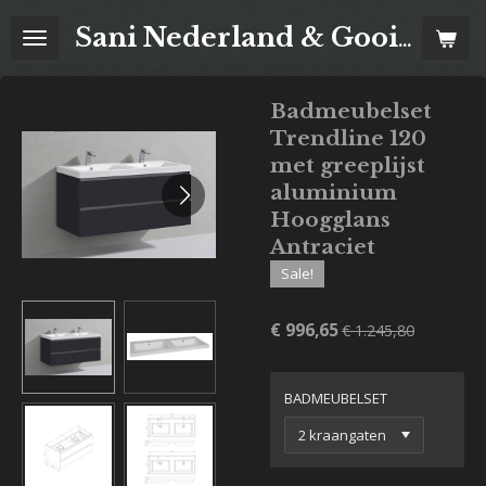
Ga
Sani Nederland & Goois Tegelhuis
direct
naar
de
Badmeubelset
hoofdinhoud
Trendline 120
met greeplijst
aluminium
Hoogglans
Antraciet
Sale!
€ 996,65
€ 1.245,80
BADMEUBELSET