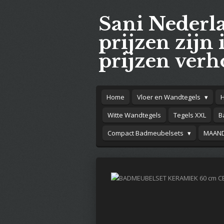
Ga
Sani Nederl
direct
naar
prijzen zijn 
de
prijzen verh
hoofdinhoud
Home
Vloer en Wandtegels
Witte Wandtegels
Tegels XXL
B
Compact Badmeubelsets
MAAND