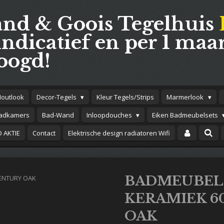
and & Goois Tegelhuis
indicatief en per 1 maar
oogd!
Houtlook
Decor-Tegels
Kleur Tegels/Strips
Marmerlook
adkamers
Bad-Wand
Inloopdouches
Eiken Badmeubelsets
 AKTIE
Contact
Elektrische design radiatoren Wifi
BADMEUBEL
KERAMIEK 6
OAK