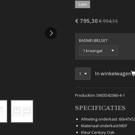
Sale!
€ 795,30
€ 994,15
BADMEUBELSET
In winkelwagen
Producktnr.SN03542060-4-1
SPECIFICATIES
Afmeting onderkast :
60x47x5
Materiaal onderkast:
MDF
Kleur:
Century Oak