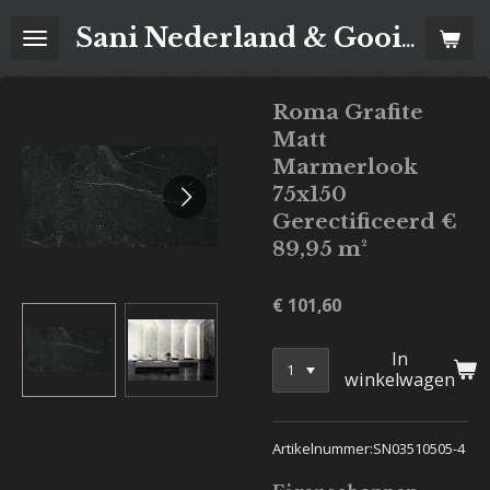
Ga
Sani Nederland & Goois Tegelhuis
direct
naar
de
Roma Grafite
hoofdinhoud
Matt
Marmerlook
75x150
Gerectificeerd €
89,95 m²
€ 101,60
In
winkelwagen
Artikelnummer:SN03510505-4