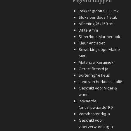
Eigenschappen
Pakket grootte 1.13 m2
Stuks per doos 1 stuk
Afmeting 75x150 cm
Dikte 9 mm
Sfeer/look Marmerlook
Kleur Antraciet
Bewerking oppervlakte
Mat
Materiaal Keramiek
Gerectificeerd Ja
Sortering 1e keus
Land van herkomst Italië
Geschikt voor Vloer &
wand
R-Waarde
(antislipwaarde) R9
Vorstbestendig Ja
Geschikt voor
vloerverwarming Ja