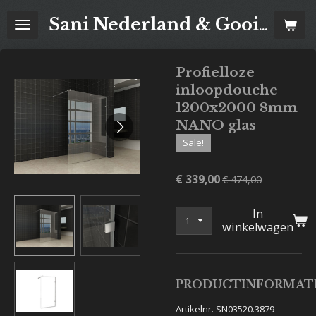
Ga
Sani Nederland & Goois Tegelhuis
direct
naar
de
Profielloze
hoofdinhoud
inloopdouche
1200x2000 8mm
NANO glas
Sale!
€ 339,00
€ 474,00
In
winkelwagen
PRODUCTINFORMAT
Artikelnr. SN03520.3879