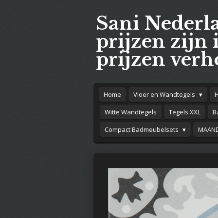
Ga
Sani Nederl
direct
naar
prijzen zijn 
de
prijzen verh
hoofdinhoud
Home
Vloer en Wandtegels
Witte Wandtegels
Tegels XXL
B
Compact Badmeubelsets
MAAND