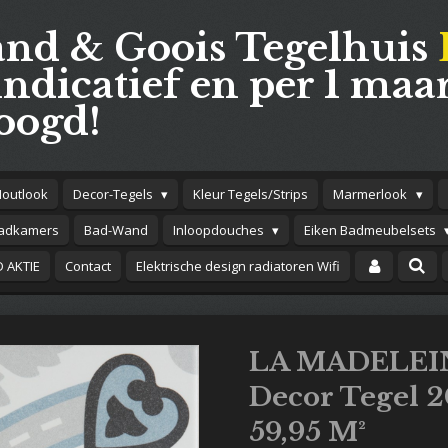
and & Goois Tegelhuis
indicatief en per 1 maar
oogd!
Houtlook
Decor-Tegels
Kleur Tegels/Strips
Marmerlook
adkamers
Bad-Wand
Inloopdouches
Eiken Badmeubelsets
 AKTIE
Contact
Elektrische design radiatoren Wifi
LA MADELEI
Decor Tegel 
59,95 M²