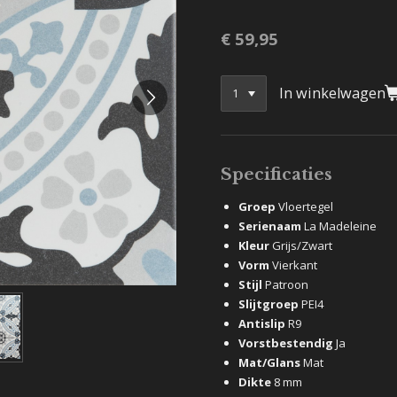
€ 59,95
In winkelwagen
Specificaties
Groep
Vloertegel
Serienaam
La Madeleine
Kleur
Grijs/Zwart
Vorm
Vierkant
Stijl
Patroon
Slijtgroep
PEI4
Antislip
R9
Vorstbestendig
Ja
Mat/Glans
Mat
Dikte
8 mm