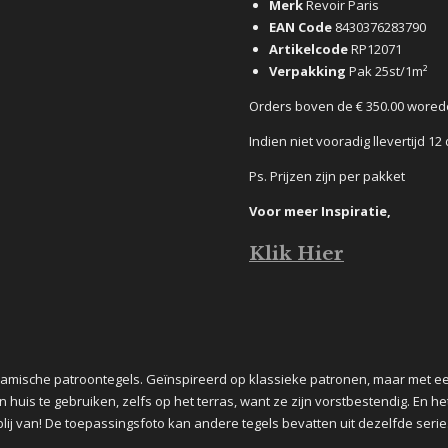
Merk
Revoir Paris
EAN Code
8430376283790
Artikelcode
RP12071
Verpakking
Pak 25st/1m²
Orders boven de € 350.00 wored
Indien niet vooradig llevertijd 1
Ps. Prijzen zijn per pakket
Voor meer Inspiratie,
Klik Hier
eramische patroontegels. Geïnspireerd op klassieke patronen, maar met ee
n huis te gebruiken, zelfs op het terras, want ze zijn vorstbestendig. En h
lij van! De toepassingsfoto kan andere tegels bevatten uit dezelfde serie