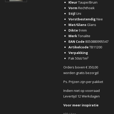
Kleur
Taupe/Bruin
Vorm
Rechthoek
Stijl
Uni
Vorstbestendig
Nee
Mat/Glans
Glans
Dikte
9 mm
Merk
Tonalite
EAN Code
8050880995547
Artikelcode
TB11200
Verpakking
Pak 50st/1m²
Orders boven € 350,00
worden gratis bezorgd
Ps. Prijzen zijn per pakket
Indien niet op voorraad
Levertijd 12 Werkdagen
Voor meer inspiratie