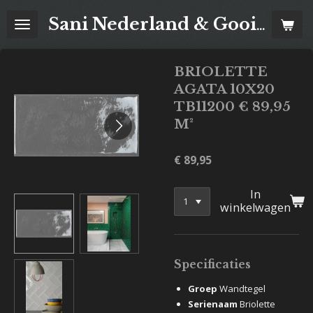
Ga
Sani Nederland & Goois Tegelhuis
direct
naar
de
BRIOLETTE
hoofdinhoud
AGATA 10X20
TB11200 € 89,95
M²
€ 89,95
In
winkelwagen
Specificaties
Groep
Wandtegel
Serienaam
Briolette