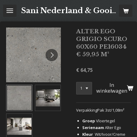
Ga
Sani Nederland & Goois Tegelhuis
direct
naar
de
ALTER EGO
hoofdinhoud
GRIGIO SCURO
60X60 PE16034
€ 59,95 M²
€ 64,75
In
winkelwagen
VerpakkingPak 3st/1,08m²
Groep
Vloertegel
Serienaam
Alter Ego
Kleur
Wit/Ivoor/Creme