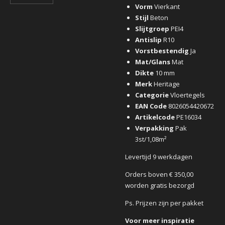
Vorm
Vierkant
Stijl
Beton
Slijtgroep
PEI4
Antislip
R10
Vorstbestendig
Ja
Mat/Glans
Mat
Dikte
10 mm
Merk
Heritage
Categorie
Vloertegels
EAN Code
8026054420672
Artikelcode
PE16034
Verpakking
Pak
3st/1,08m²
Levertijd 9 werkdagen
Orders boven € 350,00
worden gratis bezorgd
Ps. Prijzen zijn per pakket
Voor meer inspiratie