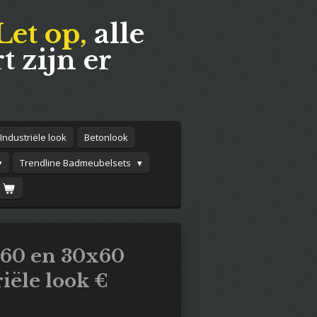
Let op,
alle
t zijn er
Industriële look
Betonlook
Trendline Badmeubelsets
x60 en 30x60
iële look €