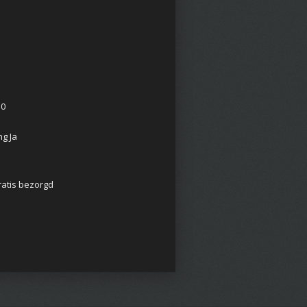
10
g Ja
ratis bezorgd