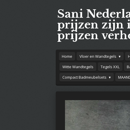
Ga
Sani Nederl
direct
naar
prijzen zijn 
de
prijzen verh
hoofdinhoud
Home
Vloer en Wandtegels
Witte Wandtegels
Tegels XXL
B
Compact Badmeubelsets
MAAND