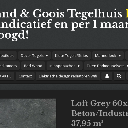
and & Goois Tegelhuis
indicatief en per 1 maar
oogd!
Houtlook
Decor-Tegels
Kleur Tegels/Strips
Marmerlook
adkamers
Bad-Wand
Inloopdouches
Eiken Badmeubelsets
 AKTIE
Contact
Elektrische design radiatoren Wifi
Loft Grey 60
Beton/Industr
37,95 m²